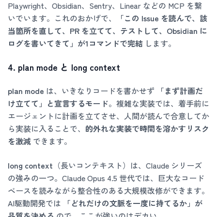
Playwright、Obsidian、Sentry、Linear などの MCP を繋
いでいます。これのおかげで、
「この Issue を読んで、該
当箇所を直して、PR を立てて、テストして、Obsidian に
ログを書いてきて」が1コマンドで完結
します。
4. plan mode と long context
plan mode
は、いきなりコードを書かせず
「まず計画だ
け立てて」と宣言するモード
。複雑な実装では、着手前に
エージェントに計画を立てさせ、人間が読んで合意してか
ら実装に入ることで、
的外れな実装で時間を溶かすリスク
を激減
できます。
long context
（長いコンテキスト）は、Claude シリーズ
の強みの一つ。Claude Opus 4.5 世代では、巨大なコード
ベースを読みながら整合性のある大規模改修ができます。
AI駆動開発では
「どれだけの文脈を一度に持てるか」が
品質を決める
ので、ここが強いのはデカい。