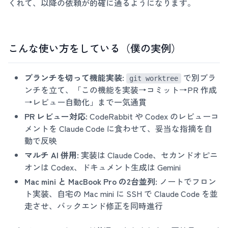
くれて、以降の依頼が的確に通るようになります。
こんな使い方をしている（僕の実例）
ブランチを切って機能実装
:
で別ブラ
git worktree
ンチを立て、「この機能を実装→コミット→PR 作成
→レビュー自動化」まで一気通貫
PR レビュー対応
: CodeRabbit や Codex のレビューコ
メントを Claude Code に食わせて、妥当な指摘を自
動で反映
マルチ AI 併用
: 実装は Claude Code、セカンドオピニ
オンは Codex、ドキュメント生成は Gemini
Mac mini と MacBook Pro の2台並列
: ノートでフロン
ト実装、自宅の Mac mini に SSH で Claude Code を並
走させ、バックエンド修正を同時進行