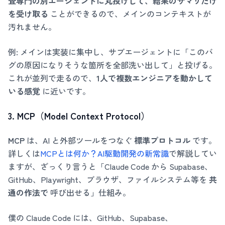
査専門の別エージェントに丸投げして、結果のサマリだけ
を受け取る
ことができるので、メインのコンテキストが
汚れません。
例: メインは実装に集中し、サブエージェントに「このバ
グの原因になりそうな箇所を全部洗い出して」と投げる。
これが並列で走るので、
1人で複数エンジニアを動かして
いる感覚
に近いです。
3. MCP（Model Context Protocol）
MCP
は、AI と外部ツールをつなぐ
標準プロトコル
です。
詳しくは
MCPとは何か？AI駆動開発の新常識
で解説してい
ますが、ざっくり言うと「Claude Code から Supabase、
GitHub、Playwright、ブラウザ、ファイルシステム等を
共
通の作法で
呼び出せる」仕組み。
僕の Claude Code には、GitHub、Supabase、