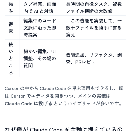
強
タブ補完、画面
長時間の自律タスク、複数
み
内で AI と対話
ファイル横断の大改修
編集中のコード
「この機能を実装して」→
得
文脈に沿った即
数十ファイルを勝手に書き
意
時提案
換え
使
い
細かい編集、UI
機能追加、リファクタ、調
ど
調整、その場の
査、PRレビュー
こ
質問
ろ
Cursor の中から Claude Code を呼ぶ運用もできるし、僕
は
Cursor でエディタを開きつつ、メインの実装は
Claude Code に投げる
というハイブリッドが多いです。
なぜ僕が Claude Code を主軸に据えているの