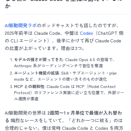
か
AI駆動開発ラボ
のポッドキャストでも話したのですが、
2025年前半は Claude Code、中盤は
Codex
（ChatGPT 側
の CLI エージェント）、後半にかけて再び Claude Code
の比重が上がっています。理由は3つ。
モデルの強さが戻ってきた
: Claude Opus 4.5 の登場で、
Anthropic 系がコーディングベンチで首位を奪還
エージェント機能の拡張
: Skill・サブエージェント・plan
mode など、エージェントの使い方そのものが進化
MCP との親和性
: Claude Code は MCP（Model Context
Protocol）のリファレンス実装に近い立ち位置で、外部ツー
ル連携が素直
AI駆動開発の世界は
2週間〜1ヶ月単位で最強が入れ替わ
る
熾烈なレースをしていて、「どれか一つに絞る」のは
合理的じゃない。僕は常時 Claude Code と Codex を両方