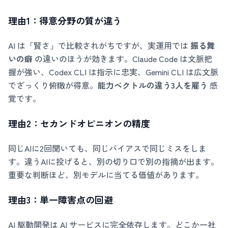
理由1：得意分野の質が違う
AI は「賢さ」で比較されがちですが、実運用では
振る舞
いの癖
の違いのほうが効きます。Claude Code は文脈把
握が強い、Codex CLI は指示に忠実、Gemini CLI は広文脈
でざっくり俯瞰が得意。
能力ベクトルの違う3人を雇う
感
覚です。
理由2：セカンドオピニオンの精度
同じAIに2回聞いても、同じバイアスで同じミスをしま
す。違うAIに投げると、別の切り口で別の指摘が出ます。
重要な判断ほど、別モデルに当てる価値があります。
理由3：単一障害点の回避
AI 駆動開発は AI サービスに完全依存します。どこか一社