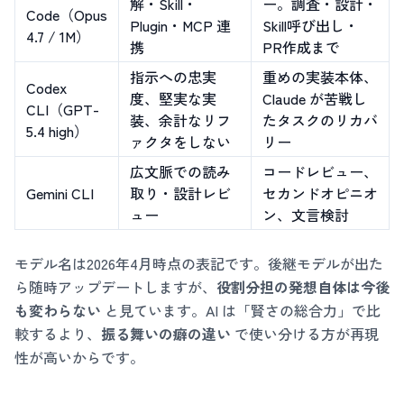
解・Skill・
ー。調査・設計・
Code（Opus
Plugin・MCP 連
Skill呼び出し・
4.7 / 1M）
携
PR作成まで
指示への忠実
重めの実装本体、
Codex
度、堅実な実
Claude が苦戦し
CLI（GPT-
装、余計なリフ
たタスクのリカバ
5.4 high）
ァクタをしない
リー
広文脈での読み
コードレビュー、
Gemini CLI
取り・設計レビ
セカンドオピニオ
ュー
ン、文言検討
モデル名は2026年4月時点の表記です。後継モデルが出た
ら随時アップデートしますが、
役割分担の発想自体は今後
も変わらない
と見ています。AI は「賢さの総合力」で比
較するより、
振る舞いの癖の違い
で使い分ける方が再現
性が高いからです。